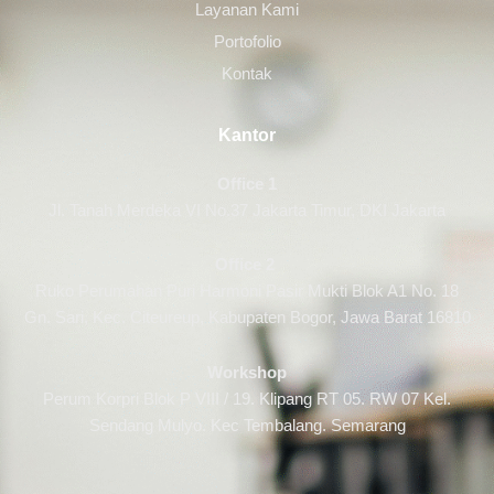
Layanan Kami
Portofolio
Kontak
Kantor
Office 1
Jl. Tanah Merdeka VI No.37 Jakarta Timur, DKI Jakarta
Office 2
Ruko Perumahan Puri Harmoni Pasir Mukti Blok A1 No. 18
Gn. Sari, Kec. Citeureup, Kabupaten Bogor, Jawa Barat 16810
Workshop
Perum Korpri Blok P VIII / 19. Klipang RT 05. RW 07 Kel.
Sendang Mulyo. Kec Tembalang. Semarang