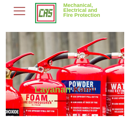
Skip
Mechanical,
Electrical and
to
Fire Protection
content
Layanan
Kami